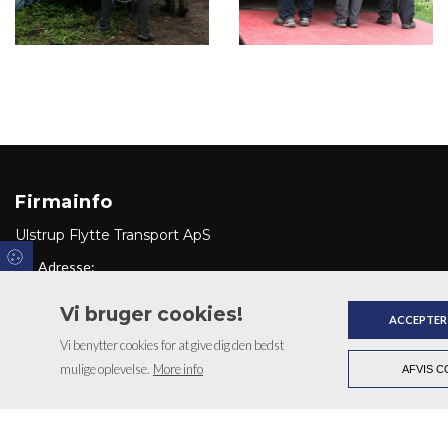
Firmainfo
Ulstrup Flytte Transport ApS
Adresse:
Sdr. Vingevej 5, 8850 Bjerringbro
Vi bruger cookies!
ACCEPTER
Vi benytter cookies for at give dig den bedst
mulige oplevelse.
More info
AFVIS C
Copyright © 2026 - Ulstrup Flytte Transport ApS
, CVR 32102735