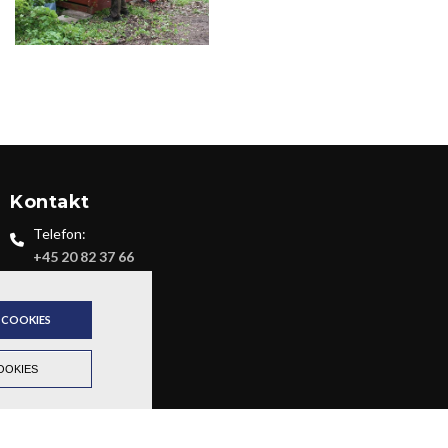
Kontakt
Telefon:
+45 20 82 37 66
Email:
uft@uft.dk
 COOKIES
OOKIES