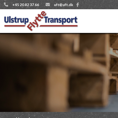
Gå
+45 20 82 37 66
uft@uft.dk
til
hovedindhold